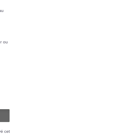
au
er ou
N
vé cet