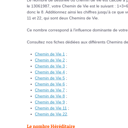
Le Nombre de destinée ou chemin de vie est calculé à par
le 13061987, votre Chemin de Vie est le suivant : 1+3+
donc le 8. Additionnez ainsi les chiffres jusqu'à ce que 
11 et 22, qui sont deux Chemins de Vie.
Ce nombre correspond à l'influence dominante de votre e
Consultez nos fiches dédiées aux différents Chemins de
Chemin de Vie 1
;
Chemin de Vie 2
;
Chemin de Vie 3
;
Chemin de Vie 4
;
Chemin de Vie 5
;
Chemin de Vie 6
;
Chemin de Vie 7
;
Chemin de Vie 8
;
Chemin de Vie 9
;
Chemin de Vie 11
;
Chemin de Vie 22
.
Le nombre Héréditaire