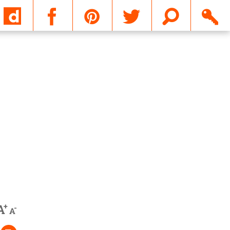
Email
+
A
-
A