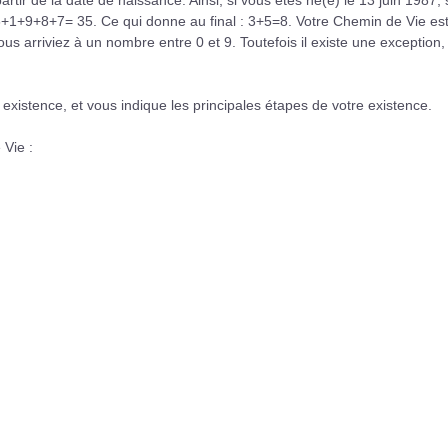
tir de la date de naissance. Ainsi, si vous êtes né(e) le 13 juin 1987, 
6+1+9+8+7= 35. Ce qui donne au final : 3+5=8. Votre Chemin de Vie es
vous arriviez à un nombre entre 0 et 9. Toutefois il existe une exception
xistence, et vous indique les principales étapes de votre existence.
 Vie :