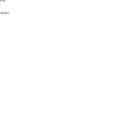
soit
t
, avec