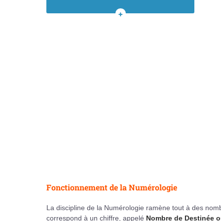
Le nombre actif
Nombre d'expression
VOIR
TOUT
LE
SOMMAIRE
Fonctionnement de la Numérologie
La discipline de la Numérologie ramène tout à des nomb
correspond à un chiffre, appelé
Nombre de Destinée o