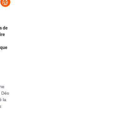
és de
ire
ique
une
. Dès
é la
s