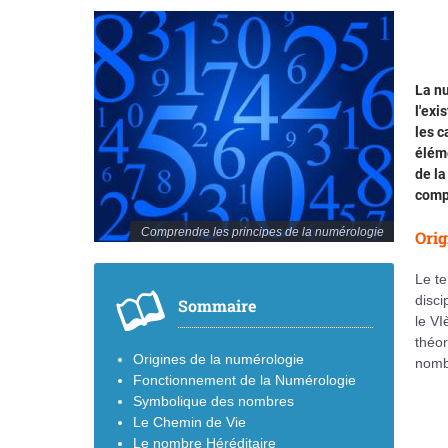
La nu
l'exi
les c
éléme
de la
comp
Comprendre les principes de la numérologie
Orig
Le te
disci
Sommaire
le VI
théor
Origines de la numérologie
nomb
Fonctionnement de la Numérologie
Symbolique des nombres
Le Chemin de Vie
Le nombre Héréditaire