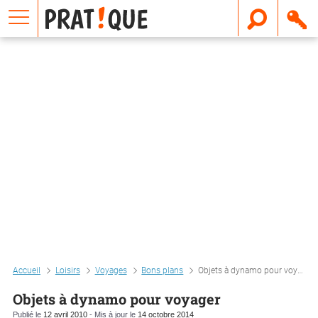
E
m
a
i
l
Accueil
Loisirs
Voyages
Bons plans
Objets à dynamo pour voyager
Objets à dynamo pour voyager
Publié le
12 avril 2010
- Mis à jour le
14 octobre 2014