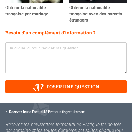
Obtenir la nationalité
Obtenir la nationalité
française par mariage
française avec des parents
étrangers
Besoin d'un complément d'information ?
POSER UNE QUESTION
V
o
Recevez toute l’actualité Pratique.fr gratuitement
t
r
Recevez les newsletters thématiques Pratique.fr une fois
e
par semaine et les toutes dernières actualités chaque jour.