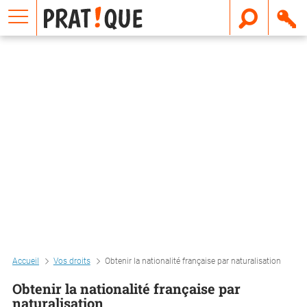
E
m
a
i
l
Accueil
Vos droits
Obtenir la nationalité française par naturalisation
Obtenir la nationalité française par
naturalisation