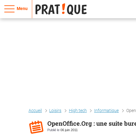
Menu
Accueil
Loisirs
High tech
Informatique
Openo
OpenOffice.Org : une suite bur
Publié le
06 juin 2011