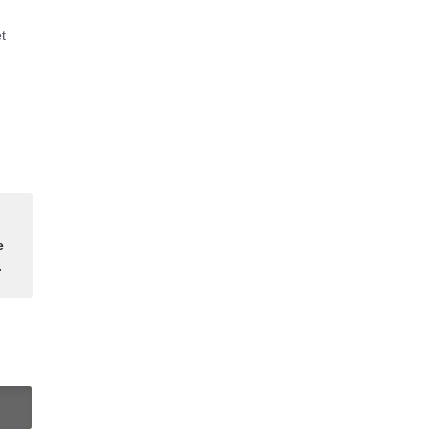
t
e
.
N