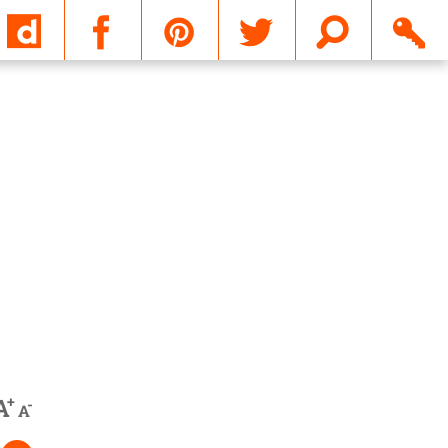
Email
+
A
-
A