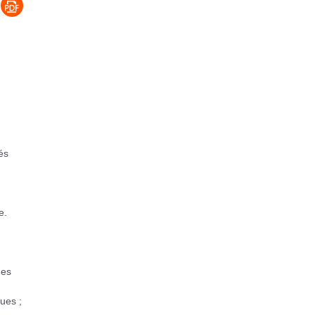
és
e.
des
ues ;