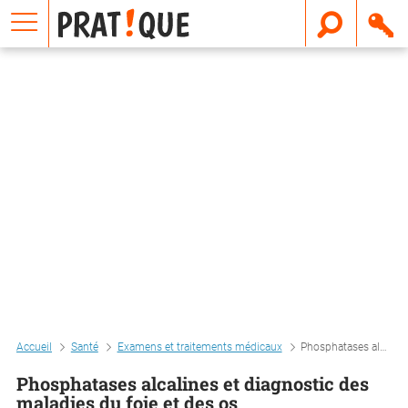
E
m
a
i
l
Accueil
Santé
Examens et traitements médicaux
Phosphatases alcalines et diagnostic des maladies du foie et des os
Phosphatases alcalines et diagnostic des
maladies du foie et des os