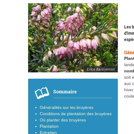
Les b
d'imm
espèc
Géné
Plan
lande
Erica darleyensis
nomb
soit 
aux c
hiver
Sommaire
coule
Généralités sur les bruyères
Conditions de plantation des bruyères
Où planter des bruyères
Plantation
Entretien