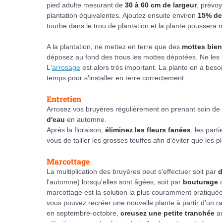
pied adulte mesurant de
30 à 60 cm de largeur
, prévo
plantation équivalentes. Ajoutez ensuite environ
15% de
tourbe dans le trou de plantation et la plante poussera 
A la plantation, ne mettez en terre que des
mottes bien
déposez au fond des trous les mottes dépotées. Ne les 
L'
arrosage
est alors très important. La plante en a beso
temps pour s'installer en terre correctement.
Entretien
Arrosez vos bruyères régulièrement en prenant soin de
d'eau
en automne.
Après la floraison,
éliminez les fleurs fanées
, les part
vous de tailler les grosses touffes afin d'éviter que les p
Marcottage
La multiplication des bruyères peut s'effectuer soit par
d
l'automne) lorsqu'elles sont âgées, soit par
bouturage
marcottage est la solution la plus couramment pratiquée, 
vous pouvez recréer une nouvelle plante à partir d'un 
en septembre-octobre,
creusez une petite tranchée
au