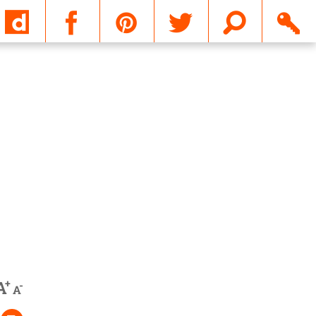
Email
+
A
-
A