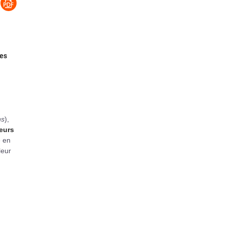
des
ns
),
leurs
e en
leur