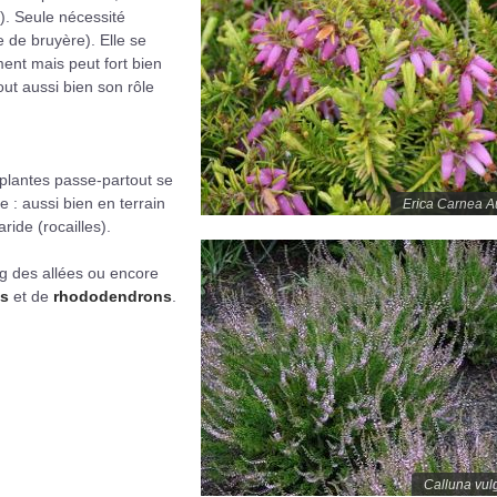
). Seule nécessité
e de bruyère). Elle se
ment mais peut fort bien
out aussi bien son rôle
 plantes passe-partout se
 : aussi bien en terrain
Erica Carnea A
aride (rocailles).
ng des allées ou encore
as
et de
rhododendrons
.
Calluna vul