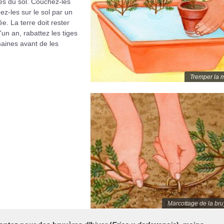
rès du sol. Couchez-les
ez-les sur le sol par un
ée. La terre doit rester
un an, rabattez les tiges
maines avant de les
Tremper la m
Marcottage de la bru