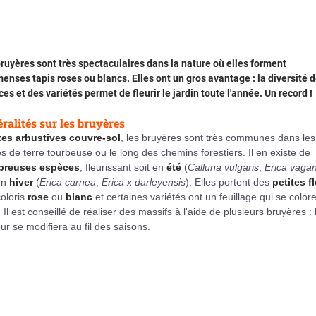
ruyères sont très spectaculaires dans la nature où elles forment
enses tapis roses ou blancs. Elles ont un gros avantage : la diversité 
es et des variétés permet de fleurir le jardin toute l'année. Un record !
ralités sur les bruyères
tes arbustives couvre-sol
, les bruyères sont très communes dans les
s de terre tourbeuse ou le long des chemins forestiers. Il en existe de
reuses espèces
, fleurissant soit en
été
(
Calluna vulgaris
,
Erica vaga
en
hiver
(
Erica carnea
,
Erica x darleyensis
). Elles portent des
petites f
oloris
rose
ou
blanc
et certaines variétés ont un feuillage qui se color
. Il est conseillé de réaliser des massifs à l'aide de plusieurs bruyères : 
ur se modifiera au fil des saisons.