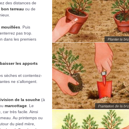
yez des distances de
 bon terreau
ou de
mieux.
 mouillées
. Puis
enterrez pas trop.
in dans les premiers
Planter la br
baisser les apports
ies sèches et contentez-
lantes ne s'allongent.
ivision de la souche
(à
ou
marcottage
. Le
Plantation de la br
car très facile. Ainsi
rameau. Au printemps ou
tour du pied mère,