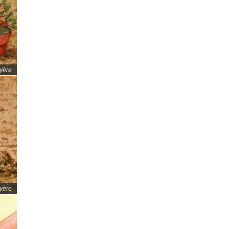
uyère
uyère