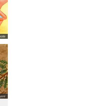
otte
yère