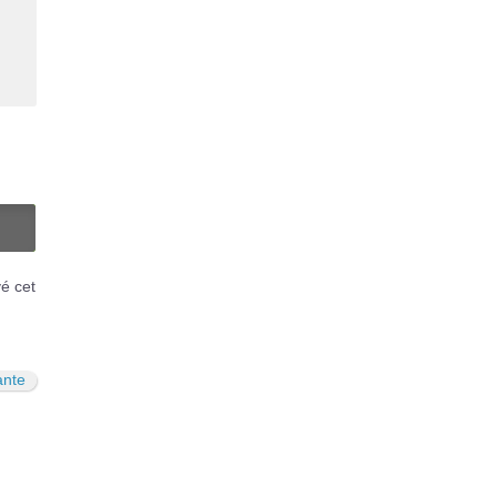
N
vé cet
ante