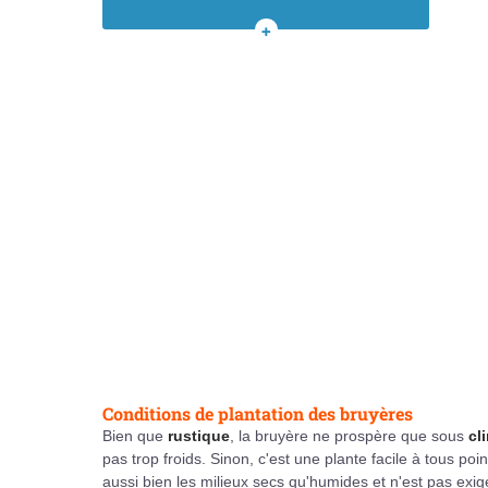
Marcottage
VOIR
TOUT
LE
SOMMAIRE
Conditions de plantation des bruyères
Bien que
rustique
, la bruyère ne prospère que sous
cl
pas trop froids. Sinon, c'est une plante facile à tous poin
aussi bien les milieux secs qu'humides et n'est pas exige