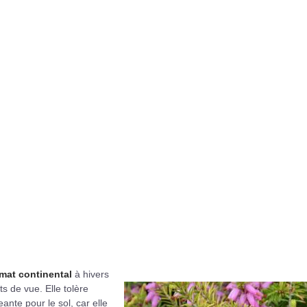
imat continental
à hivers
ts de vue. Elle tolère
ante pour le sol, car elle