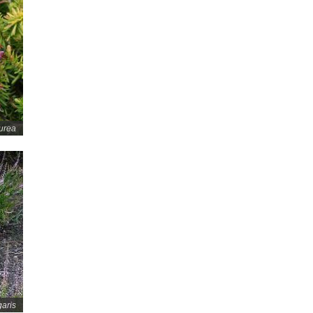
urea
garis