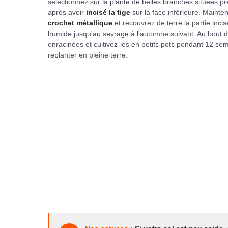
sélectionnez sur la plante de belles branches situées p
après avoir
incisé la tige
sur la face inférieure. Mainten
crochet métallique
et recouvrez de terre la partie incis
humide jusqu'au sevrage à l'automne suivant. Au bout d'
enracinées et cultivez-les en petits pots pendant 12 se
replanter en pleine terre.