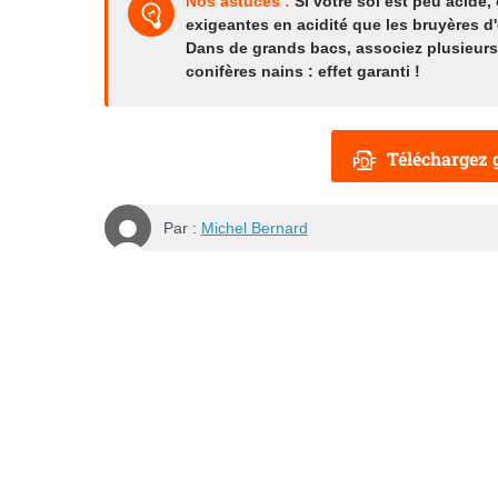
Nos astuces :
Si votre sol est peu acide,
exigeantes en acidité que les bruyères d'é
Dans de grands bacs, associez plusieurs
conifères nains : effet garanti !
Téléchargez g
Par :
Michel Bernard