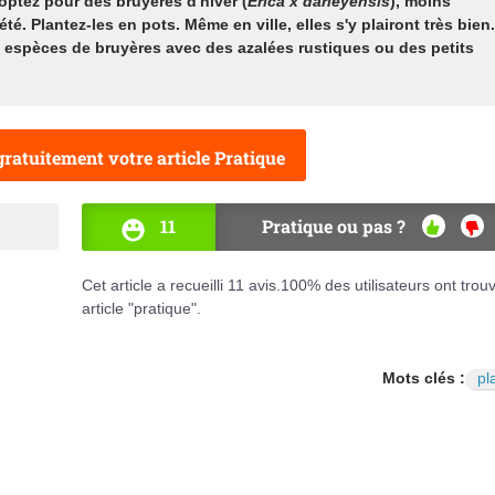
 optez pour des bruyères d'hiver (
Erica x darleyensis
), moins
té. Plantez-les en pots. Même en ville, elles s'y plairont très bien.
 espèces de bruyères avec des azalées rustiques ou des petits
ratuitement votre article Pratique
11
Pratique ou pas ?
OUI
NO
Cet article a recueilli
11
avis.
100
% des utilisateurs ont trou
article "pratique".
Mots clés :
pl