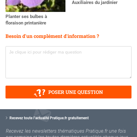
Auxiliaires du jardinier
Planter ses bulbes à
floraison printanière
Besoin d'un complément d'information ?
POSER UNE QUESTION
V
o
Recevez toute l’actualité Pratique.fr gratuitement
t
r
Recevez les newsletters thématiques Pratique.fr une fois
e