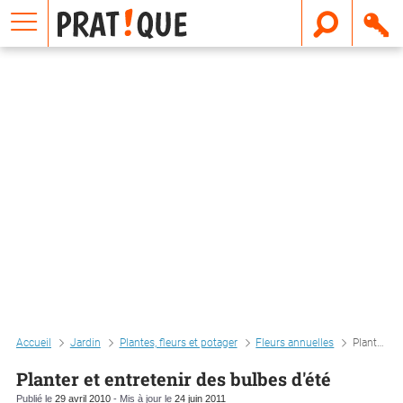
E
m
a
i
l
Accueil
Jardin
Plantes, fleurs et potager
Fleurs annuelles
Planter et entretenir des bulbes d'été
Planter et entretenir des bulbes d'été
Publié le
29 avril 2010
- Mis à jour le
24 juin 2011