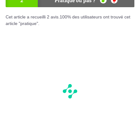
2
Pratique ou pas ?
OU
NO
I
N
Cet article a recueilli
2
avis.
100
% des utilisateurs ont trouvé cet
article "pratique".