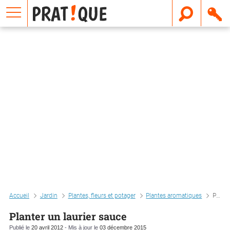
E
m
a
i
l
Accueil
Jardin
Plantes, fleurs et potager
Plantes aromatiques
Planter un laurier sauce
Planter un laurier sauce
Publié le
20 avril 2012
- Mis à jour le
03 décembre 2015