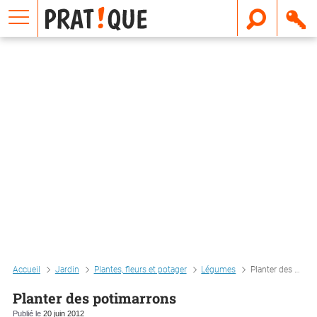
E
m
a
i
l
Accueil
Jardin
Plantes, fleurs et potager
Légumes
Planter des potimarrons
Planter des potimarrons
Publié le
20 juin 2012