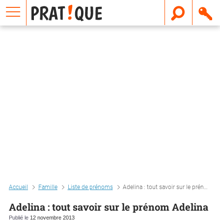
E
m
a
i
l
Accueil
Famille
Liste de prénoms
Adelina : tout savoir sur le prénom adelina
Adelina : tout savoir sur le prénom Adelina
Publié le
12 novembre 2013