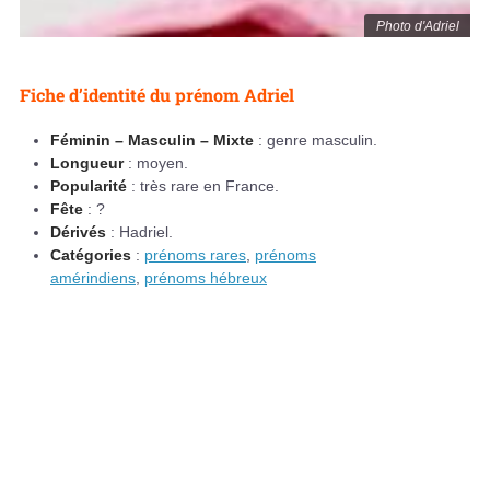
Photo d'Adriel
Fiche d’identité du prénom Adriel
Féminin – Masculin – Mixte
: genre masculin.
Longueur
: moyen.
Popularité
: très rare en France.
Fête
: ?
Dérivés
: Hadriel.
Catégories
:
prénoms rares
,
prénoms
amérindiens
,
prénoms hébreux