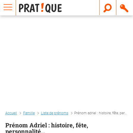
E
m
a
i
l
Accueil
Famille
Liste de prénoms
Prénom adriel : histoire, fête, personnalité…
Prénom Adriel : histoire, fête,
personnalité…