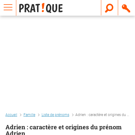
E
m
a
i
l
Accueil
Famille
Liste de prénoms
Adrien : caractère et origines du prénom adrien
Adrien : caractère et origines du prénom
Adrien