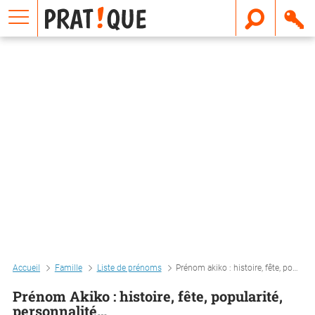
E
m
a
i
l
Accueil
Famille
Liste de prénoms
Prénom akiko : histoire, fête, popularité, personnalité…
Prénom Akiko : histoire, fête, popularité,
personnalité…