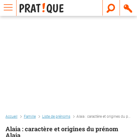
E
m
a
i
l
Accueil
Famille
Liste de prénoms
Alaia : caractère et origines du prénom alaia
Alaia : caractère et origines du prénom
Alaia