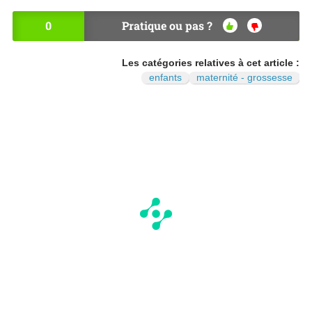
0
Pratique ou pas ?
OU
NO
I
N
Les catégories relatives à cet article :
enfants
maternité - grossesse