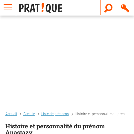
E
m
a
i
l
Accueil
Famille
Liste de prénoms
Histoire et personnalité du prénom anastazy
Histoire et personnalité du prénom
Anastazy