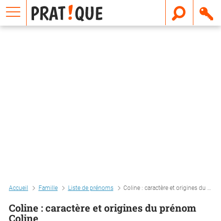
E
m
a
i
l
Accueil
Famille
Liste de prénoms
Coline : caractère et origines du prénom coline
Coline : caractère et origines du prénom
Coline