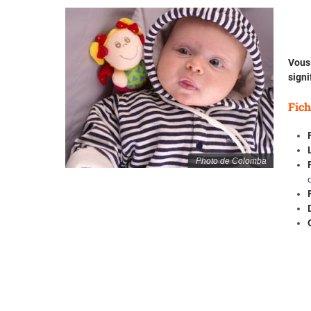
Vous
signi
Fich
Photo de Colomba