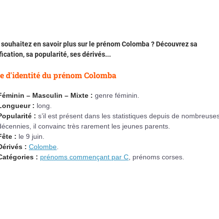
 souhaitez en savoir plus sur le prénom Colomba ? Découvrez sa
fication, sa popularité, ses dérivés...
e d'identité du prénom Colomba
Féminin – Masculin – Mixte :
genre féminin.
Longueur :
long.
Popularité :
s’il est présent dans les statistiques depuis de nombreuse
décennies, il convainc très rarement les jeunes parents.
Fête :
le 9 juin.
Dérivés :
Colombe
.
Catégories :
prénoms commençant par C
, prénoms corses.