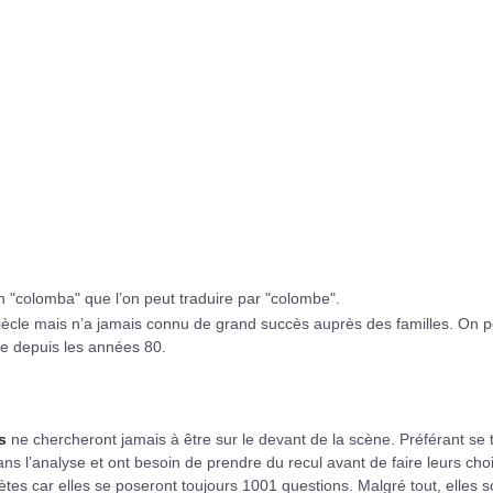
in "colomba" que l’on peut traduire par "colombe".
iècle mais n’a jamais connu de grand succès auprès des familles. On p
ère depuis les années 80.
es
ne chercheront jamais à être sur le devant de la scène. Préférant se t
ans l’analyse et ont besoin de prendre du recul avant de faire leurs choi
ètes car elles se poseront toujours 1001 questions. Malgré tout, elles s