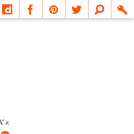
Email
+
A
-
A