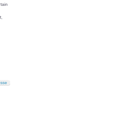
tain
t,
esse