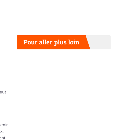
Pour aller plus loin
eut
enir
x.
ont