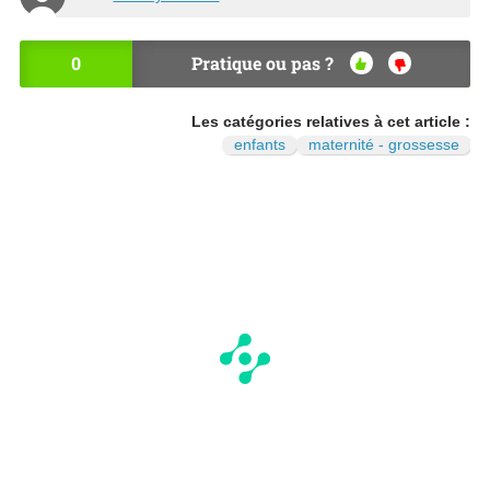
0
Pratique ou pas ?
OU
NO
I
N
Les catégories relatives à cet article :
enfants
maternité - grossesse