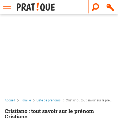
E
m
a
i
l
Accueil
Famille
Liste de prénoms
Cristiano : tout savoir sur le prénom cristiano
Cristiano : tout savoir sur le prénom
Cristiano