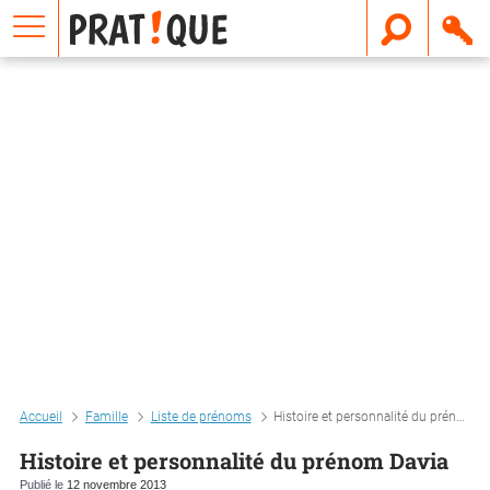
E
m
a
i
l
Accueil
Famille
Liste de prénoms
Histoire et personnalité du prénom davia
Histoire et personnalité du prénom Davia
Publié le
12 novembre 2013