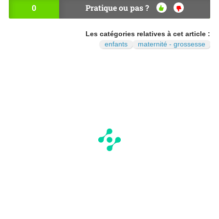
0
Pratique ou pas ?
OU
NO
I
N
Les catégories relatives à cet article :
enfants
maternité - grossesse