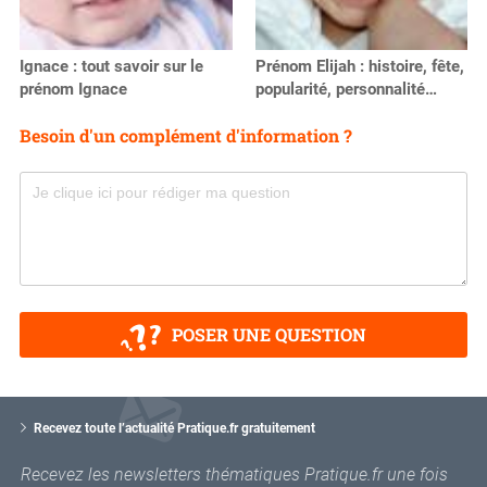
Ignace : tout savoir sur le
Prénom Elijah : histoire, fête,
prénom Ignace
popularité, personnalité…
Besoin d'un complément d'information ?
POSER UNE QUESTION
V
o
Recevez toute l’actualité Pratique.fr gratuitement
t
r
Recevez les newsletters thématiques Pratique.fr une fois
e