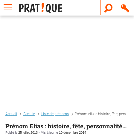
E
m
a
i
l
Accueil
Famille
Liste de prénoms
Prénom elias : histoire, fête, personnalité…
Prénom Elias : histoire, fête, personnalité…
Publié le
25 juillet 2013
- Mis à jour le
10 décembre 2014