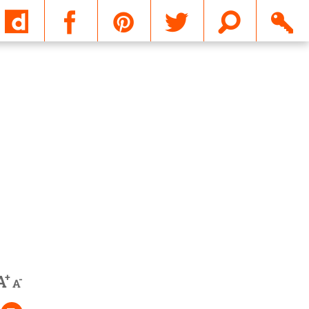
Email
+
A
-
A