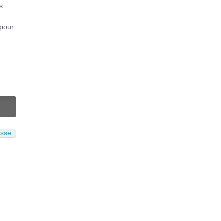
s
 pour
N
esse