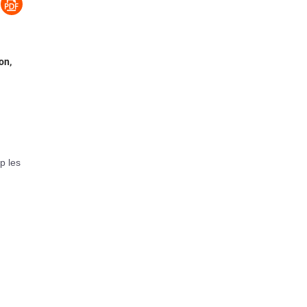
on,
p les