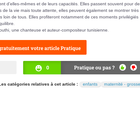
vent d’elles-mêmes et de leurs capacités. Elles passent souvent pour de
rs de la vie mais toute attente, elles peuvent également se montrer très
 loin de tous. Elles profiteront notamment de ces moments privilégiés
uilibre.
outhi, une chanteuse et auteur-compositeur tunisienne.
ratuitement votre article Pratique
0
Pratique ou pas ?
OUI
NO
Les catégories relatives à cet article :
enfants
maternité - gross