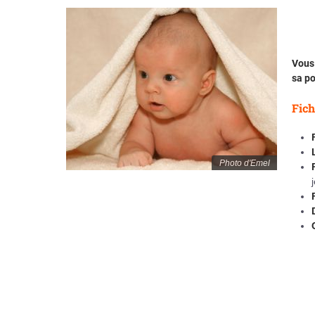
Vous 
sa po
Fich
Photo d'Emel