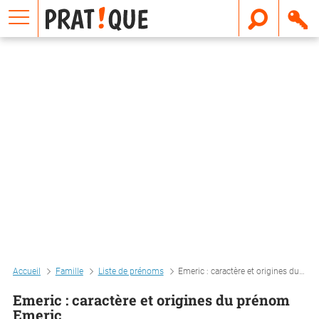
E
m
a
i
l
Accueil
Famille
Liste de prénoms
Emeric : caractère et origines du prénom emeric
Emeric : caractère et origines du prénom
Emeric