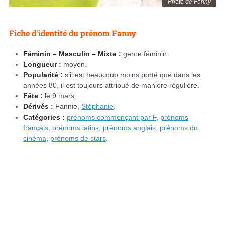
Photo de Fanny
Fiche d'identité du prénom Fanny
Féminin – Masculin – Mixte :
genre féminin.
Longueur :
moyen.
Popularité :
s’il est beaucoup moins porté que dans les
années 80, il est toujours attribué de manière régulière.
Fête :
le 9 mars.
Dérivés :
Fannie,
Stéphanie
.
Catégories :
prénoms commençant par F
,
prénoms
français
,
prénoms latins
,
prénoms anglais
,
prénoms du
cinéma
,
prénoms de stars
.