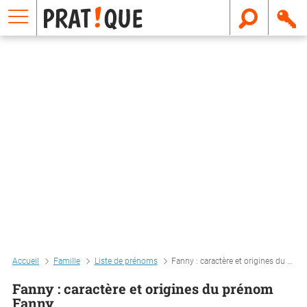
E
m
a
i
l
Accueil
Famille
Liste de prénoms
Fanny : caractère et origines du prénom fanny
Fanny : caractère et origines du prénom
Fanny