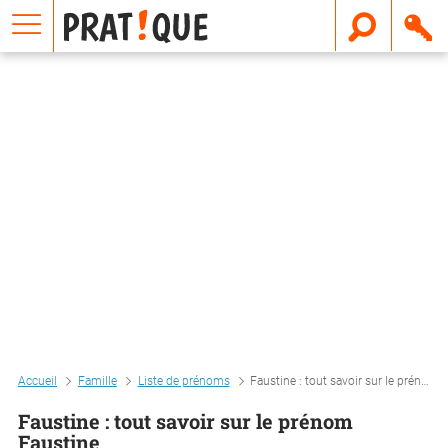
E
m
a
i
l
Accueil
Famille
Liste de prénoms
Faustine : tout savoir sur le prénom faustine
Faustine : tout savoir sur le prénom
Faustine