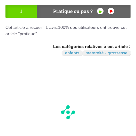
1
Pratique ou pas ?
OU
NO
I
N
Cet article a recueilli
1
avis.
100
% des utilisateurs ont trouvé cet
article "pratique".
Les catégories relatives à cet article :
enfants
maternité - grossesse