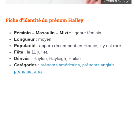
Photo d'Hailey
Fiche d’identité du prénom Hailey
Féminin – Masculin – Mixte
: genre féminin.
Longueur
: moyen.
Popularité
: apparu récemment en France, il y est rare.
Fête
: le 11 juillet.
Dérivés
: Haylee, Hayleigh, Hailee.
Catégories
:
prénoms américains
,
prénoms anglais
,
prénoms rares