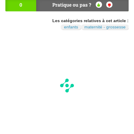
0
Pratique ou pas ?
OU
NO
I
N
Les catégories relatives à cet article :
enfants
maternité - grossesse