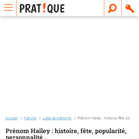
E
m
a
i
l
Accueil
Famille
Liste de prénoms
Prénom hailey : histoire, fête, popularité, personnalité…
Prénom Hailey : histoire, fête, popularité,
personnalité…