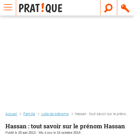
E
m
a
i
l
Accueil
Famille
Liste de prénoms
Hassan : tout savoir sur le prénom hassan
Hassan : tout savoir sur le prénom Hassan
Publié le
25 juin 2013
- Mis à jour le
15 octobre 2014