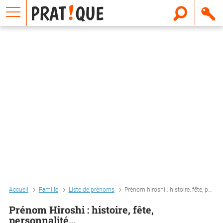
E
m
a
i
l
Accueil
Famille
Liste de prénoms
Prénom hiroshi : histoire, fête, personnalité…
Prénom Hiroshi : histoire, fête,
personnalité…