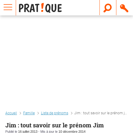
E
m
a
i
l
Accueil
Famille
Liste de prénoms
Jim : tout savoir sur le prénom jim
Jim : tout savoir sur le prénom Jim
Publié le
16 juillet 2013
- Mis à jour le
10 décembre 2014