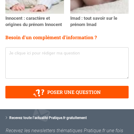
Innocent : caractère et
Imad : tout savoir sur le
origines du prénom Innocent
prénom Imad
Besoin d'un complément d'information ?
POSER UNE QUESTION
V
o
Recevez toute l’actualité Pratique.fr gratuitement
t
r
Recevez les newsletters thématiques Pratique.fr une fois
e