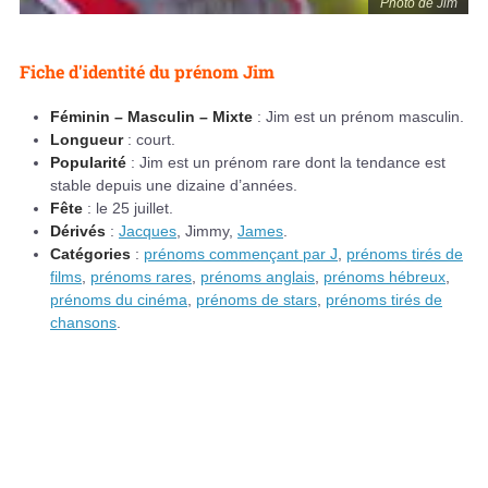
Photo de Jim
Fiche d'identité du prénom Jim
Féminin – Masculin – Mixte
: Jim est un prénom masculin.
Longueur
: court.
Popularité
: Jim est un prénom rare dont la tendance est
stable depuis une dizaine d’années.
Fête
: le 25 juillet.
Dérivés
:
Jacques
, Jimmy,
James
.
Catégories
:
prénoms commençant par J
,
prénoms tirés de
films
,
prénoms rares
,
prénoms anglais
,
prénoms hébreux
,
prénoms du cinéma
,
prénoms de stars
,
prénoms tirés de
chansons
.