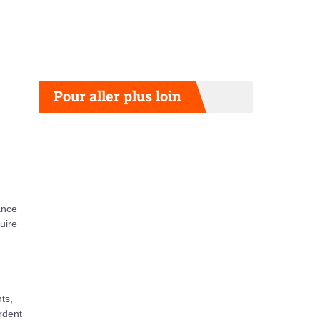
Pour aller plus loin
ance
uire
ts,
rdent