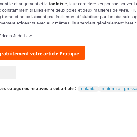
aiment le changement et la
fantaisie
, leur caractère les pousse souvent 
nc constamment tiraillés entre deux pôles et deux manières de vivre. Plu
ng terme et ne se laissent pas facilement déstabiliser par les obstacles qu
êmement exigeants avec eux mêmes, ils attendent généralement beau
éricain Jude Law.
ratuitement votre article Pratique
Les catégories relatives à cet article :
enfants
maternité - gross