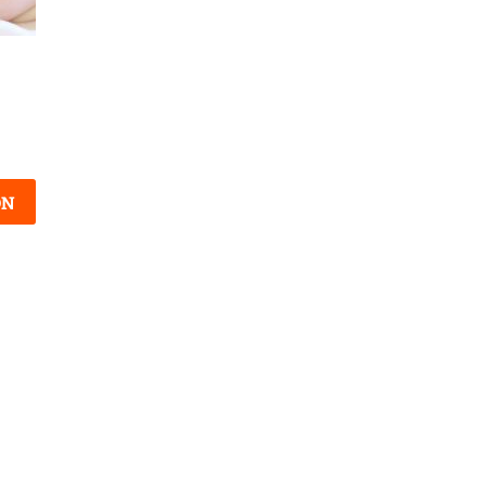
Prénom Mourad : caractère
Justin : tout savoir sur le
et origines du prénom
prénom Justin
Mourad
ON