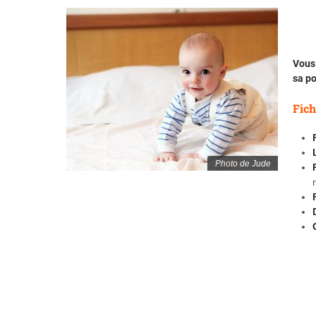
Vous 
sa po
Fich
Photo de Jude