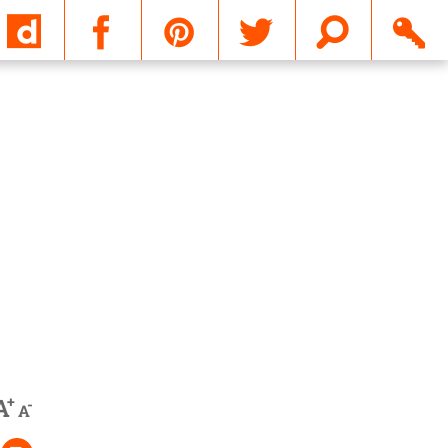
Email
+
A
-
A