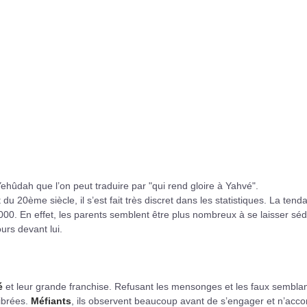
 Yehûdah que l’on peut traduire par "qui rend gloire à Yahvé".
du 20ème siècle, il s’est fait très discret dans les statistiques. La tend
00. En effet, les parents semblent être plus nombreux à se laisser séd
rs devant lui.
é
et leur grande franchise. Refusant les mensonges et les faux semblan
librées.
Méfiants
, ils observent beaucoup avant de s’engager et n’acco