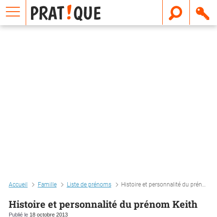
E
m
a
i
l
Accueil
Famille
Liste de prénoms
Histoire et personnalité du prénom keith
Histoire et personnalité du prénom Keith
Publié le
18 octobre 2013