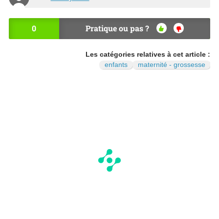
0
Pratique ou pas ?
OU
NO
I
N
Les catégories relatives à cet article :
enfants
maternité - grossesse