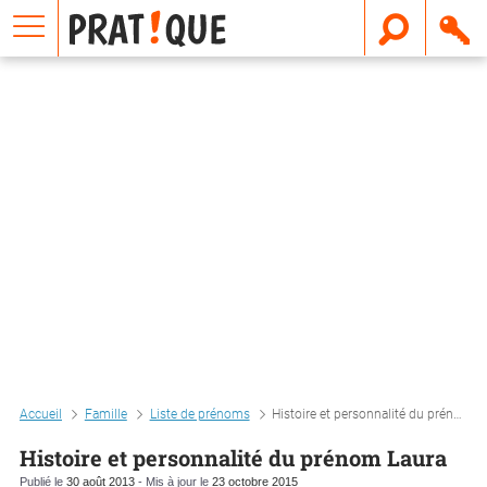
E
m
a
i
l
Accueil
Famille
Liste de prénoms
Histoire et personnalité du prénom laura
Histoire et personnalité du prénom Laura
Publié le
30 août 2013
- Mis à jour le
23 octobre 2015