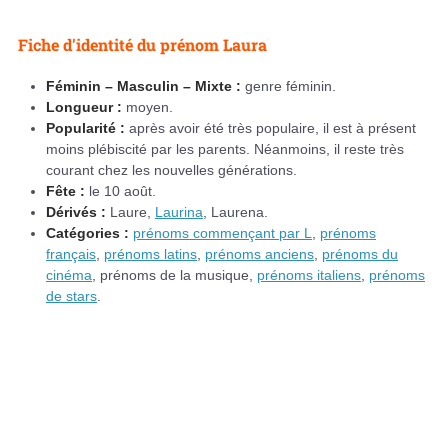
Fiche d'identité du prénom Laura
Féminin – Masculin – Mixte :
genre féminin.
Longueur :
moyen.
Popularité :
après avoir été très populaire, il est à présent
moins plébiscité par les parents. Néanmoins, il reste très
courant chez les nouvelles générations.
Fête :
le 10 août.
Dérivés :
Laure,
Laurina
, Laurena.
Catégories :
prénoms commençant par L
,
prénoms
français
,
prénoms latins
,
prénoms anciens
,
prénoms du
cinéma
, prénoms de la musique,
prénoms italiens
,
prénoms
de stars
.