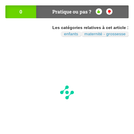
0
Pratique ou pas ?
OU
NO
I
N
Les catégories relatives à cet article :
enfants
maternité - grossesse