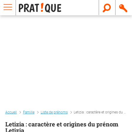
E
m
a
i
l
Accueil
Famille
Liste de prénoms
Letizia : caractère et origines du prénom letizia
Letizia : caractère et origines du prénom
Letizia