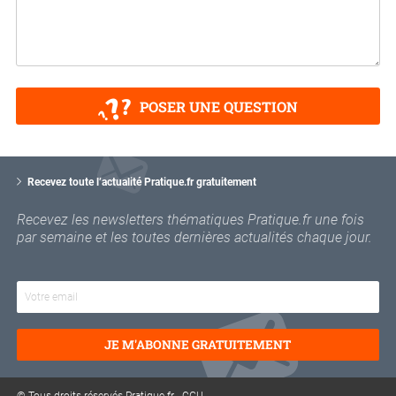
POSER UNE QUESTION
V
o
Recevez toute l’actualité Pratique.fr gratuitement
t
r
Recevez les newsletters thématiques Pratique.fr une fois
e
par semaine et les toutes dernières actualités chaque jour.
e
m
a
i
l
JE M'ABONNE GRATUITEMENT