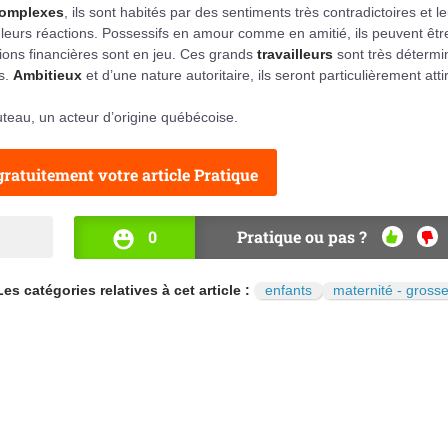
omplexes
, ils sont habités par des sentiments très contradictoires et le
eurs réactions. Possessifs en amour comme en amitié, ils peuvent être
ions financières sont en jeu. Ces grands
travailleurs
sont très détermi
fs.
Ambitieux
et d’une nature autoritaire, ils seront particulièrement atti
luteau, un acteur d’origine québécoise.
ratuitement votre article Pratique
0
Pratique ou pas ?
OUI
NO
Les catégories relatives à cet article :
enfants
maternité - gross