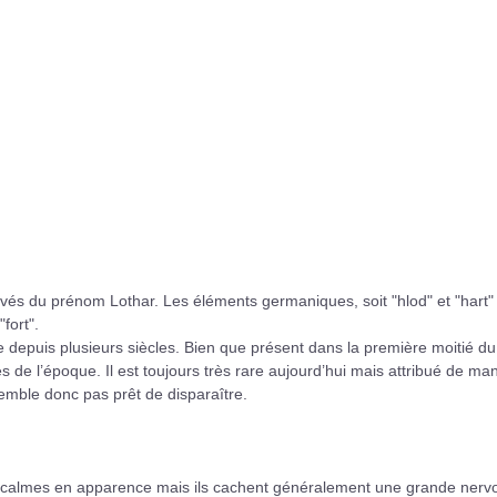
érivés du prénom Lothar. Les éléments germaniques, soit "hlod" et "hart"
fort".
pe depuis plusieurs siècles. Bien que présent dans la première moitié du
ues de l’époque. Il est toujours très rare aujourd’hui mais attribué de ma
emble donc pas prêt de disparaître.
 calmes en apparence mais ils cachent généralement une grande nervo