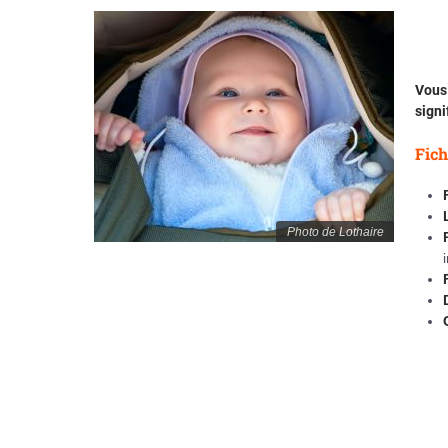
Vous 
signi
Fich
Photo de Lothaire