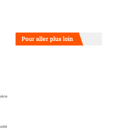
Pour aller plus loin
nière
sité