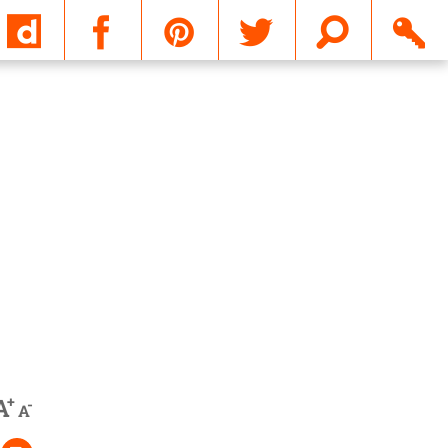
Email
+
A
-
A