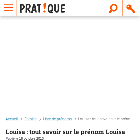
E
m
a
i
l
Accueil
Famille
Liste de prénoms
Louisa : tout savoir sur le prénom louisa
Louisa : tout savoir sur le prénom Louisa
Publié le
18 octobre 2013