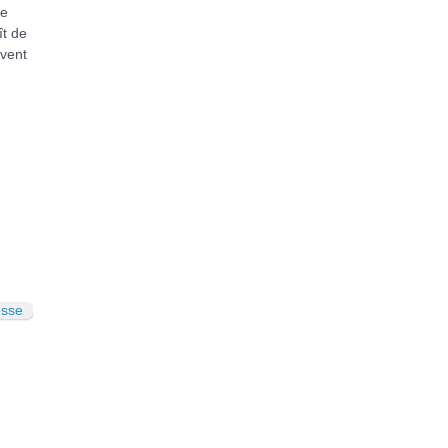
de
ît de
avent
esse