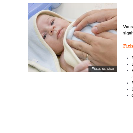
Vous 
signi
Fich
Photo de Matt