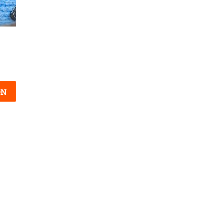
Lennart : tout savoir sur le
Histoire et personnalité du
prénom Lennart
prénom Nguyet
ON