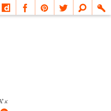
Email
+
A
-
A