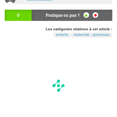
0
Pratique ou pas ?
OU
NO
I
N
Les catégories relatives à cet article :
enfants
maternité - grossesse