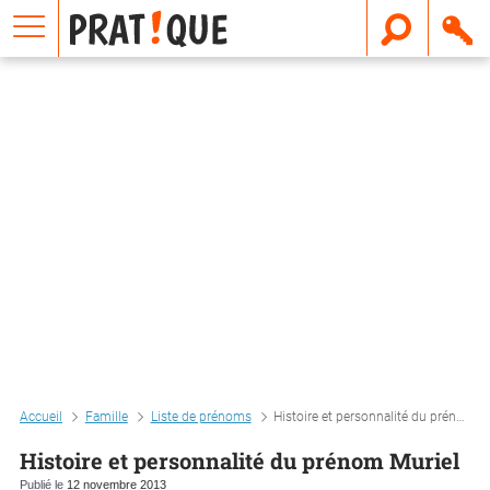
E
m
a
i
l
Accueil
Famille
Liste de prénoms
Histoire et personnalité du prénom muriel
Histoire et personnalité du prénom Muriel
Publié le
12 novembre 2013