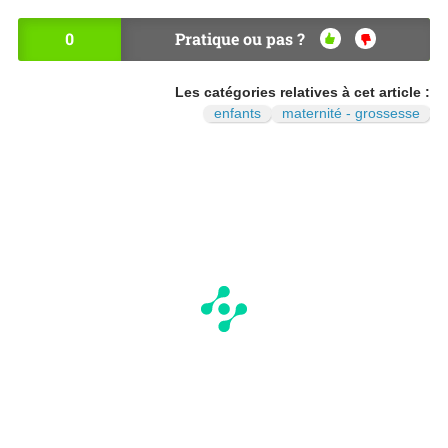
0
Pratique ou pas ?
OU
NO
I
N
Les catégories relatives à cet article :
enfants
maternité - grossesse