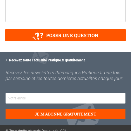
POSER UNE QUESTION
V
o
Recevez toute l’actualité Pratique.fr gratuitement
t
r
Recevez les newsletters thématiques Pratique.fr une fois
e
par semaine et les toutes dernières actualités chaque jour.
e
m
a
i
l
JE M'ABONNE GRATUITEMENT