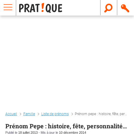
E
m
a
i
l
Accueil
Famille
Liste de prénoms
Prénom pepe : histoire, fête, personnalité…
Prénom Pepe : histoire, fête, personnalité…
Publié le
18 juillet 2013
- Mis à jour le
10 décembre 2014