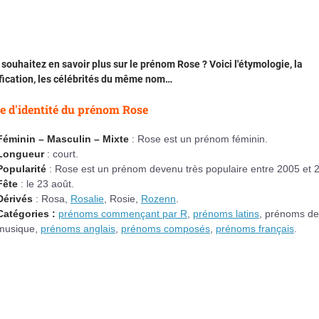
souhaitez en savoir plus sur le prénom Rose ? Voici l'étymologie, la
fication, les célébrités du même nom…
e d'identité du prénom Rose
Féminin – Masculin – Mixte
: Rose est un prénom féminin.
Longueur
: court.
Popularité
: Rose est un prénom devenu très populaire entre 2005 et 
Fête
: le 23 août.
Dérivés
: Rosa,
Rosalie
, Rosie,
Rozenn
.
Catégories :
prénoms commençant par R
,
prénoms latins
, prénoms de
musique,
prénoms anglais
,
prénoms composés
,
prénoms français
.