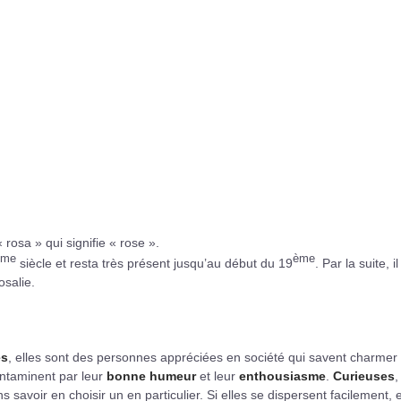
« rosa » qui signifie « rose ».
ème
ème
siècle et resta très présent jusqu’au début du 19
. Par la suite, il
osalie.
es
, elles sont des personnes appréciées en société qui savent charmer 
contaminent par leur
bonne humeur
et leur
enthousiasme
.
Curieuses
,
savoir en choisir un en particulier. Si elles se dispersent facilement, e