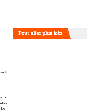
Pour aller plus loin
 se fit
leur
 elles
lles