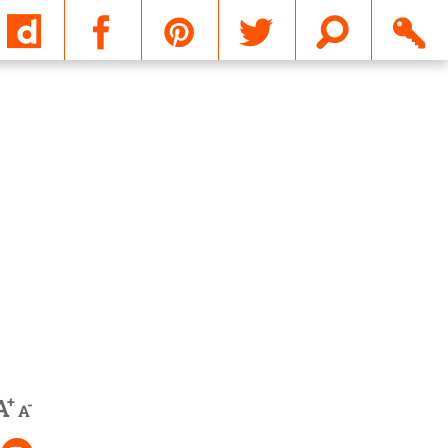
Email
+
A
-
A