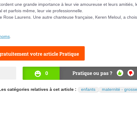
ccordent une grande importance à leur vie amoureuse et leurs amitiés, l
l et parfois même, leur vie professionnelle.
se Rose Laurens. Une autre chanteuse française, Keren Meloul, a chois
énoms
.
ratuitement votre article Pratique
0
Pratique ou pas ?
OUI
NO
Les catégories relatives à cet article :
enfants
maternité - gross