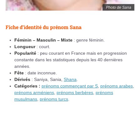
Photo de Sana
Fiche d’identité du prénom Sana
Féminin – Masculin – Mixte
: genre féminin.
Longueur
: court.
Popularité
: peu courant en France mais en progression
constante dans les statistiques depuis les 40 dernières
années.
Fête
: date inconnue.
Dérivés
: Saniya, Sania,
Shana
.
Catégories :
prénoms commençant par S
,
prénoms arabes
,
prénoms arméniens
,
prénoms berbères
,
prénoms
musulmans
,
prénoms turcs
.