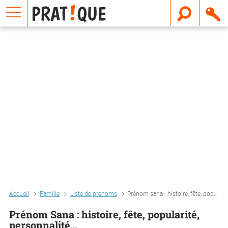
E
m
a
i
l
Accueil
Famille
Liste de prénoms
Prénom sana : histoire, fête, popularité, personnalité…
Prénom Sana : histoire, fête, popularité,
personnalité…