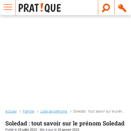
E
m
a
i
l
Accueil
Famille
Liste de prénoms
Soledad : tout savoir sur le prénom soledad
Soledad : tout savoir sur le prénom Soledad
Publié le
18 juillet 2013
- Mis à jour le
16 janvier 2015