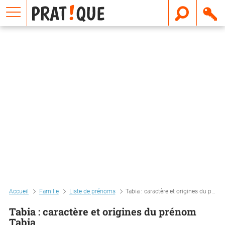
E
m
a
i
l
Accueil
Famille
Liste de prénoms
Tabia : caractère et origines du prénom tabia
Tabia : caractère et origines du prénom
Tabia