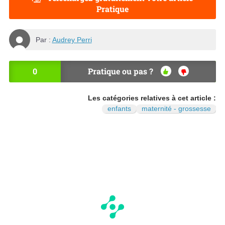
Pratique
Par :
Audrey Perri
0
Pratique ou pas ?
OU
NO
I
N
Les catégories relatives à cet article :
enfants
maternité - grossesse