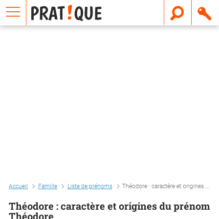
E
m
a
i
l
Accueil
Famille
Liste de prénoms
Théodore : caractère et origines du prénom théodore
Théodore : caractère et origines du prénom
Théodore