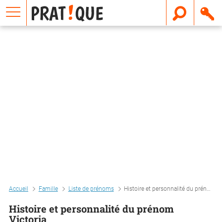
E
m
a
i
l
Accueil
Famille
Liste de prénoms
Histoire et personnalité du prénom victoria
Histoire et personnalité du prénom
Victoria