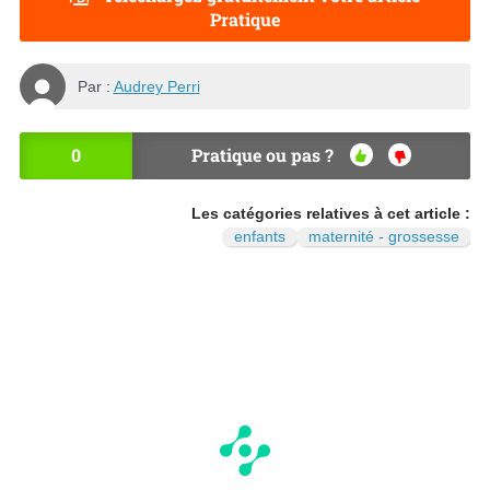
Pratique
Par :
Audrey Perri
0
Pratique ou pas ?
OU
NO
I
N
Les catégories relatives à cet article :
enfants
maternité - grossesse