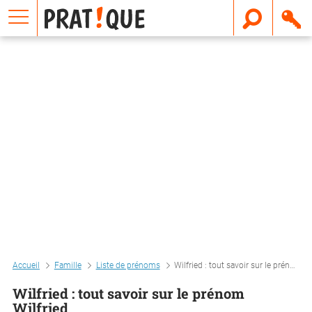
E
m
a
i
l
Accueil
Famille
Liste de prénoms
Wilfried : tout savoir sur le prénom wilfried
Wilfried : tout savoir sur le prénom
Wilfried