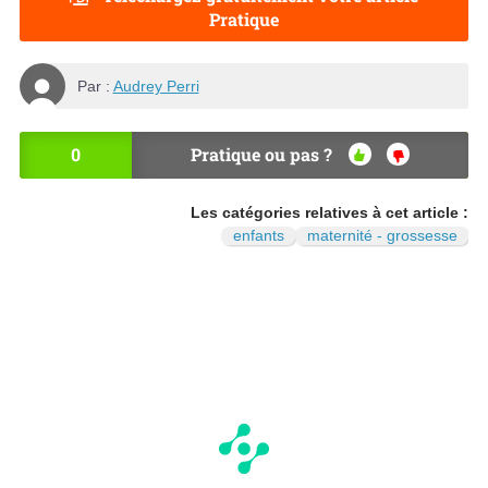
Pratique
Par :
Audrey Perri
0
Pratique ou pas ?
OU
NO
I
N
Les catégories relatives à cet article :
enfants
maternité - grossesse