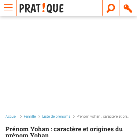
E
m
a
i
l
Accueil
Famille
Liste de prénoms
Prénom yohan : caractère et origines du prénom yohan
Prénom Yohan : caractère et origines du
prénom Yohan