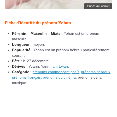
Photo de Yohan
Fiche d’identité du prénom Yohan
Féminin – Masculin – Mixte
: Yohan est un prénom
masculin.
Longueur
: moyen.
Popularité
: Yohan est un prénom hébreu particulièrement
courant.
Fête
: le 27 décembre.
Dérivés
: Yoann, Yann,
Ian
,
Ewan
.
Catégorie
:
prénoms commençant par Y
,
prénoms hébreux
,
prénoms français
,
prénoms du cinéma
, prénoms de la
musique.