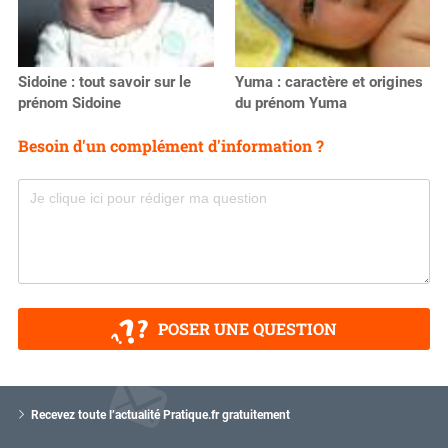
Sidoine : tout savoir sur le
Yuma : caractère et origines
prénom Sidoine
du prénom Yuma
Besoin d'un complément d'information ?
POSER UNE QUESTION
V
o
Recevez toute l’actualité Pratique.fr gratuitement
t