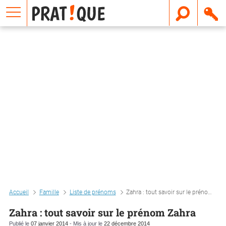
E
m
a
i
l
Accueil
Famille
Liste de prénoms
Zahra : tout savoir sur le prénom zahra
Zahra : tout savoir sur le prénom Zahra
Publié le
07 janvier 2014
- Mis à jour le
22 décembre 2014