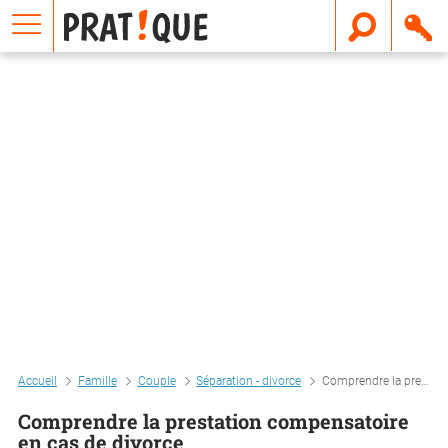
E
m
a
i
l
Accueil
Famille
Couple
Séparation - divorce
Comprendre la prestation compensatoire en cas de divorce
Comprendre la prestation compensatoire
en cas de divorce