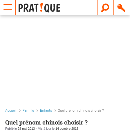
E
m
a
i
l
Accueil
Famille
Enfants
Quel prénom chinois choisir ?
Quel prénom chinois choisir ?
Publié le
28 mai 2013
- Mis à jour le
14 octobre 2013