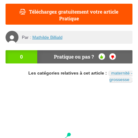
Téléchargez gratuitement votre article
Pratique
Par :
Mathilde Billiald
0
Pratique ou pas ?
OU
NO
I
N
Les catégories relatives à cet article :
maternité -
grossesse