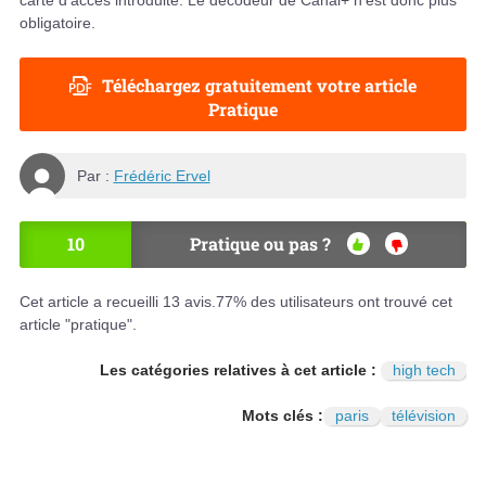
carte d'accès introduite. Le décodeur de Canal+ n'est donc plus
obligatoire.
Téléchargez gratuitement votre article
Pratique
Par :
Frédéric Ervel
10
Pratique ou pas ?
OU
NO
I
N
Cet article a recueilli
13
avis.
77
% des utilisateurs ont trouvé cet
article "pratique".
Les catégories relatives à cet article :
high tech
Mots clés :
paris
télévision