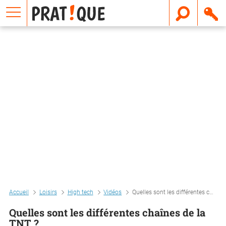
E
m
a
i
l
Accueil
Loisirs
High tech
Vidéos
Quelles sont les différentes chaînes de la tnt ?
Quelles sont les différentes chaînes de la
TNT ?